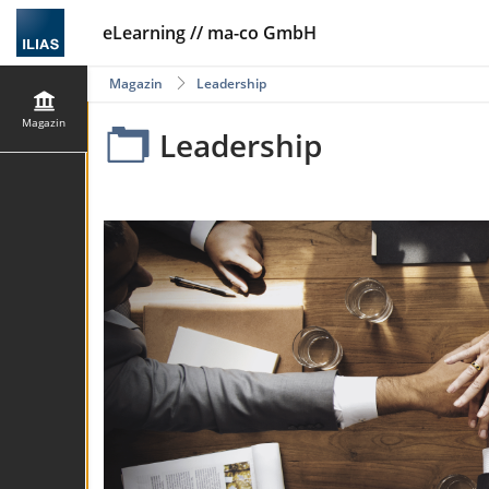
eLearning // ma-co GmbH
Magazin
Leadership
Magazin
Leadership