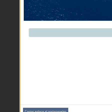
Copiar enlace al portapapeles